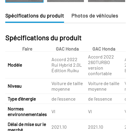
Spécifications du produit
Photos de véhicules
Spécifications du produit
Faire
GAC Honda
GAC Honda
Accord 2022
Accord 2022
Ac
260TURBO
Modèle
Rui Hybrid 2.0L
26
version
Édition Ruiku
Édi
confortable
Voiture de taille
Voiture de taille
Voi
Niveau
moyenne
moyenne
mo
Type d'énergie
de l'essence
de l'essence
de 
Normes
VI
VI
VI
environnementales
Délai de mise sur le
2021.10
2021.10
20
marché