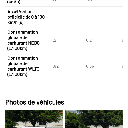
(km/h)
Accélération
officielle de 0 à 100
-
-
-
km/h (s)
Consommation
globale de
4.2
6.2
6.2
carburant NEDC
(L/100km)
Consommation
globale de
4.82
6.56
6.5
carburant WLTC
(L/100km)
Photos de véhicules