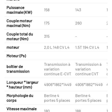
Puissance
158
143
14
maximale (KW)
Couple moteur
175
260
26
maximal (Nm)
Couple total du
315
-
-
moteur (Nm)
moteur
2,0 L 148 CV L4
1.5T 194 CV L4
1.5
Moteur (Ps)
Transmission à
Transmission à
Tr
boîtier de
variation
variation
var
transmission
continue E-CVT
continue CVT
co
Longueur * largeur
4906*1862*1449
4906*1862*1449
49
* hauteur (mm)
Morphologie du
Berline 4
Berline 4
Ber
corps
portes 5 places
portes 5 places
por
Vitesse maximale
180
188
188