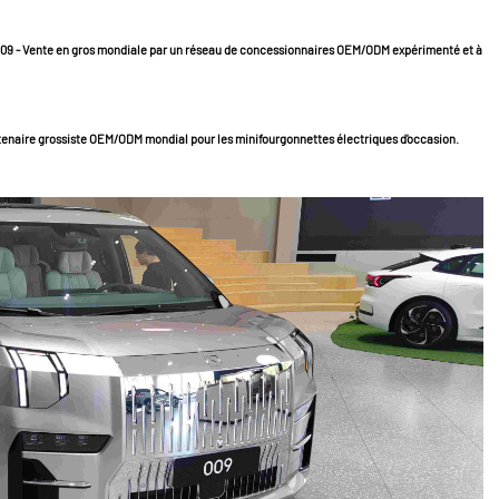
009 - Vente en gros mondiale par un réseau de concessionnaires OEM/ODM expérimenté et à
tenaire grossiste OEM/ODM mondial pour les minifourgonnettes électriques d'occasion.