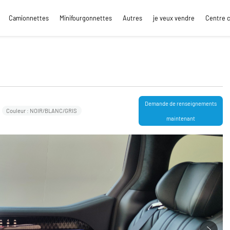
Camionnettes
Minifourgonnettes
Autres
je veux vendre
Centre 
Demande de renseignements
Couleur : NOIR/BLANC/GRIS
maintenant