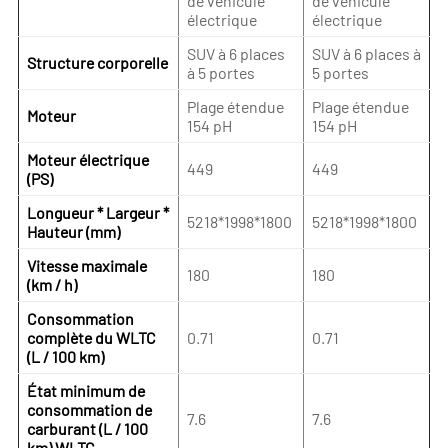
de véhicule
de véhicule
électrique
électrique
SUV à 6 places
SUV à 6 places à
Structure corporelle
à 5 portes
5 portes
Plage étendue
Plage étendue
Moteur
154 pH
154 pH
Moteur électrique
449
449
(PS)
Longueur * Largeur *
5218*1998*1800
5218*1998*1800
Hauteur (mm)
Vitesse maximale
180
180
(km / h)
Consommation
complète du WLTC
0.71
0.71
(L / 100 km)
État minimum de
consommation de
7.6
7.6
carburant (L / 100
km) WLTC