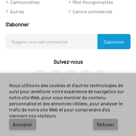
Camionnettes
Mini-fourgonnettes
Autres
Centre commercial
S'abonner
S'abonner
Suivez-nous
Nous utilisons des cookies et d'autres technologies de
suivi pour améliorer votre expérience de navigation sur
notre site Web, pour vous montrer du contenu
personnalisé et des annonces ciblées, pour analyser le
© 2023 Sales-car.com. Tous droits réservés.
Guizhou ICP n
trafic de notre site Web et pour comprendre d'où
° 2024026624
viennent nos visiteurs.
Conditions d'utilisation
/
Environnement de
Accepter
Refuser
confidentialité
/
Politique