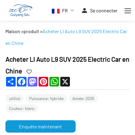
FR
Se connecter
Maison
>
produit
>
Acheter LI Auto L9 SUV 2025 Electric Car
en Chine
Acheter LI Auto L9 SUV 2025 Electric Car en
Chine
Share
Facebook
Mastodon
Pinterest
WhatsApp
X
utilisé
Puissance: hybride
Année: 2025
Couleur: blanc
Enquête maintenant