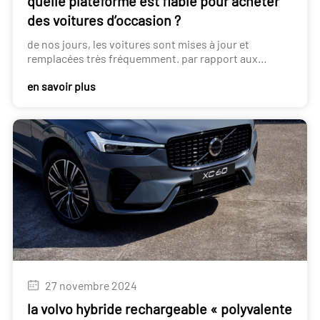
quelle plateforme est fiable pour acheter
des voitures d’occasion ?
de nos jours, les voitures sont mises à jour et
remplacées très fréquemment. par rapport aux
voitures neuves, de plus en plus d’acheteurs se
en savoir plus
tournent vers les voitures d’occasion.
27 novembre 2024
la volvo hybride rechargeable « polyvalente