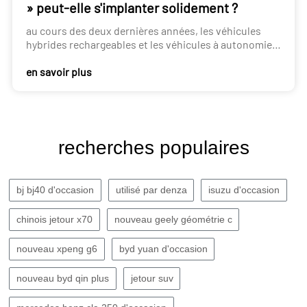
» peut-elle s'implanter solidement ?
au cours des deux dernières années, les véhicules
hybrides rechargeables et les véhicules à autonomie
étendue, initialement considérés comme des voies de
en savoir plus
transition, ont marqué le début d'un essor, surtout
cette année.
recherches populaires
bj bj40 d'occasion
utilisé par denza
isuzu d'occasion
chinois jetour x70
nouveau geely géométrie c
nouveau xpeng g6
byd yuan d'occasion
nouveau byd qin plus
jetour suv