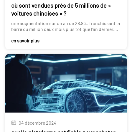
où sont vendues près de 5 millions de «
voitures chinoises » ?
une augmentation sur un an de 28,8%, franchissant la
barre du million deux mois plus tôt que l'an dernier.
parmi eux, 487 000 voitures particulières électriques
en savoir plus
ont été exportées, soit une augmentation de 65 % sur
un an.
04 décembre 2024