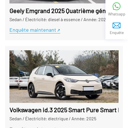
Geely Emgrand 2025 Quatrième génération a u
Whatsapp
Sedan
/
Électricité: diesel à essence
/
Année: 2024.07
Enquête maintenant
Enquête
Volkswagen id.3 2025 Smart Pure Smart Edit
Sedan
/
Électricité: électrique
/
Année: 2025