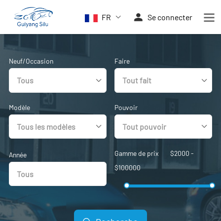
FR
Se connecter
Neuf/Occasion
Faire
Modèle
Pouvoir
Gamme de prix
$
2000
-
Année
$
100000