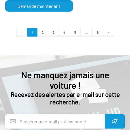
Demande maintenant
<
1
2
3
4
5
…
8
>
Ne manquez jamais une
voiture !
Recevez des alertes par e-mail sur cette
recherche.