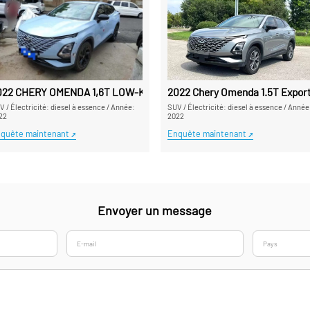
 en Chine 2024 Jetour Dasheng 1.5T
022 CHERY OMENDA 1,6T LOW-KILOMOMETHERE USET TO - Un exportate
2022 Chery Omenda 1.5T Exporta
UV
/
Électricité: diesel à essence
/
Année:
SUV
/
Électricité: diesel à essence
/
Année
22
2022
quête maintenant
Enquête maintenant
Envoyer un message