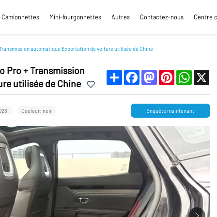
Camionnettes
Mini-fourgonnettes
Autres
Contactez-nous
Centre 
Transmission automatique Exportation de voiture utilisée de Chine
o Pro + Transmission
Share
Facebook
Mastodon
Pinterest
WhatsApp
X
re utilisée de Chine
023
Couleur: noir
Enquête maintenant