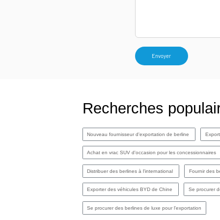
Envoyer
Recherches populai
Nouveau fournisseur d'exportation de berline
Export
Achat en vrac SUV d'occasion pour les concessionnaires
Distribuer des berlines à l'international
Fournir des b
Exporter des véhicules BYD de Chine
Se procurer 
Se procurer des berlines de luxe pour l'exportation