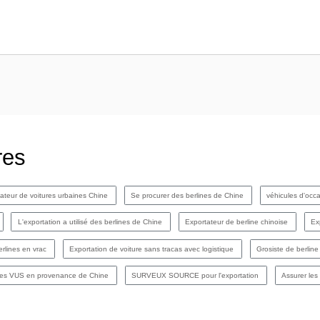
res
ateur de voitures urbaines Chine
Se procurer des berlines de Chine
véhicules d'occ
L'exportation a utilisé des berlines de Chine
Exportateur de berline chinoise
Ex
erlines en vrac
Exportation de voiture sans tracas avec logistique
Grosiste de berlin
des VUS en provenance de Chine
SURVEUX SOURCE pour l'exportation
Assurer les