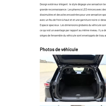
Design extérieur élégant: le style dégage une sensation te
grande reconnaissance. Les phares à LED minces avec des l
dissimulées et des ailes encastrées pour une sensation spo
avec un feu de frein à haut et et une garniture noire ci-d
Espace spacieux: Les dimensions globales du véhicule so
ce qui est un avantage par rapport au même niveau. Il y a d
sièges de l'ensemble du véhicule sont enveloppés de tissu 
Photos de véhicule