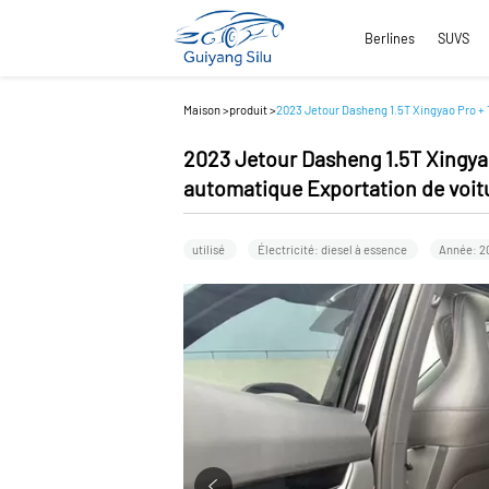
Berlines
SUVS
Maison
>
produit
>
2023 Jetour Dasheng 1.5T Xingyao Pro + 
2023 Jetour Dasheng 1.5T Xingya
automatique Exportation de voitu
utilisé
Électricité: diesel à essence
Année: 2