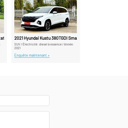
ur de voitures d'occasion chinois de confiance
tion de voiture d'occasion de la Chine
2021 Hyundai Kustu 380TGDI Smart Love Premium Edition L
:
SUV
/
Électricité: diesel à essence
/
Année:
2021
Enquête maintenant