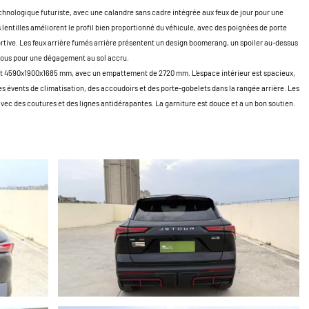
chnologique futuriste, avec une calandre sans cadre intégrée aux feux de jour pour une
entilles améliorent le profil bien proportionné du véhicule, avec des poignées de porte
rtive. Les feux arrière fumés arrière présentent un design boomerang, un spoiler au-dessus
essous pour une dégagement au sol accru.
nt 4590x1900x1685 mm, avec un empattement de 2720 mm. L'espace intérieur est spacieux,
es évents de climatisation, des accoudoirs et des porte-gobelets dans la rangée arrière. Les
avec des coutures et des lignes antidérapantes. La garniture est douce et a un bon soutien.