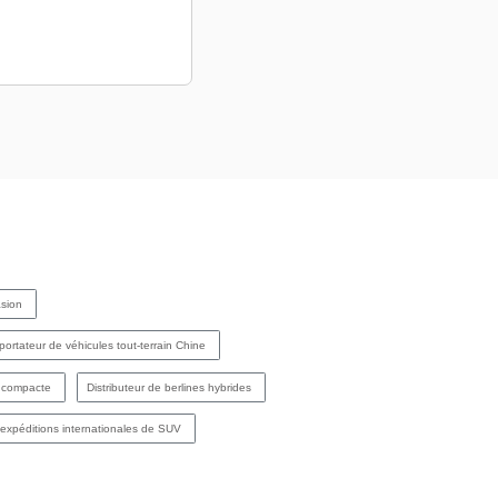
asion
portateur de véhicules tout-terrain Chine
e compacte
Distributeur de berlines hybrides
 expéditions internationales de SUV