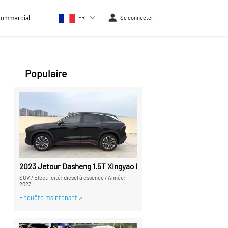
commercial
FR
Se connecter
Populaire
2023 Jetour Dasheng 1.5T Xingyao Pro + Transmission automati
SUV
/
Électricité: diesel à essence
/
Année:
2023
Enquête maintenant