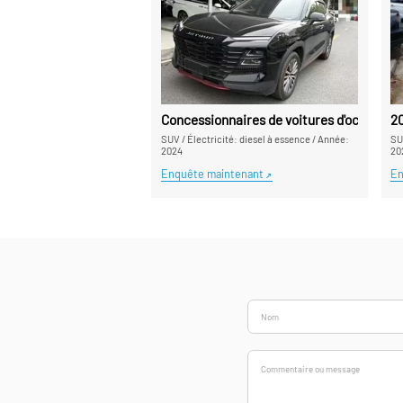
Concessionnaires de voitures d'occasion
2
SUV
/
Électricité: diesel à essence
/
Année:
S
2024
20
Enquête maintenant
En