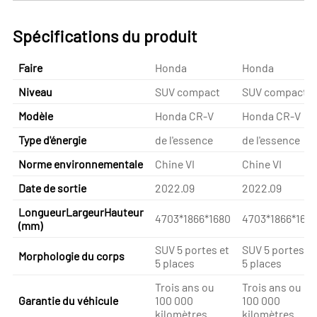
Spécifications du produit
Faire
Honda
Honda
Niveau
SUV compact
SUV compact
Modèle
Honda CR-V
Honda CR-V
Type d'énergie
de l'essence
de l'essence
Norme environnementale
Chine VI
Chine VI
Date de sortie
2022.09
2022.09
LongueurLargeurHauteur
4703*1866*1680
4703*1866*168
(mm)
SUV 5 portes et
SUV 5 portes et
Morphologie du corps
5 places
5 places
Trois ans ou
Trois ans ou
Garantie du véhicule
100 000
100 000
kilomètres
kilomètres