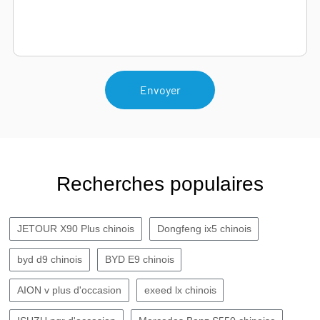
Envoyer
Recherches populaires
JETOUR X90 Plus chinois
Dongfeng ix5 chinois
byd d9 chinois
BYD E9 chinois
AION v plus d'occasion
exeed lx chinois