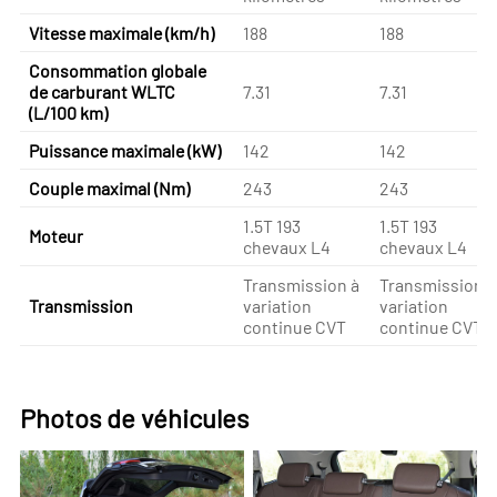
Vitesse maximale (km/h)
188
188
Consommation globale
de carburant WLTC
7.31
7.31
(L/100 km)
Puissance maximale (kW)
142
142
Couple maximal (Nm)
243
243
1.5T 193
1.5T 193
Moteur
chevaux L4
chevaux L4
Transmission à
Transmission à
Transmission
variation
variation
continue CVT
continue CVT
Photos de véhicules