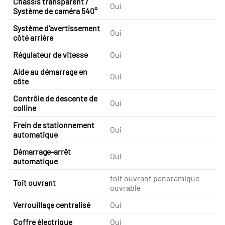
Châssis transparent /
Oui
Système de caméra 540°
Système d'avertissement
Oui
côté arrière
Régulateur de vitesse
Oui
Aide au démarrage en
Oui
côte
Contrôle de descente de
Oui
colline
Frein de stationnement
Oui
automatique
Démarrage-arrêt
Oui
automatique
toit ouvrant panoramique
Toit ouvrant
ouvrable
Verrouillage centralisé
Oui
Coffre électrique
Oui