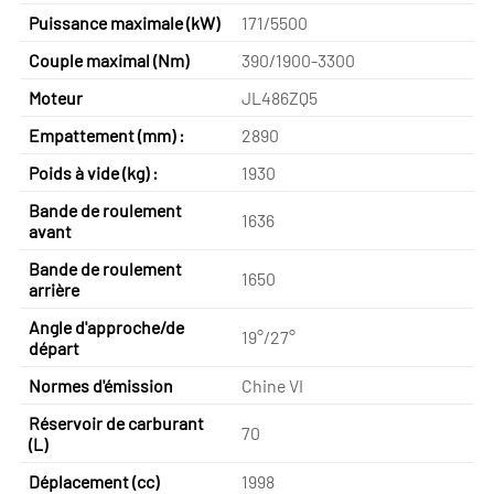
Puissance maximale (kW)
171/5500
Couple maximal (Nm)
390/1900-3300
Moteur
JL486ZQ5
Empattement (mm) :
2890
Poids à vide (kg) :
1930
Bande de roulement
1636
avant
Bande de roulement
1650
arrière
Angle d'approche/de
19°/27°
départ
Normes d'émission
Chine VI
Réservoir de carburant
70
(L)
Déplacement (cc)
1998